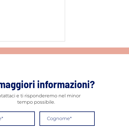
maggiori informazioni?
tattaci e ti risponderemo nel minor
antologia con chirurgia
tempo possibile.
ata: precisione
metrica al computer