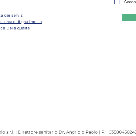
Accon
a dei servizi
tionario di gradimento
tica Della qualità
 s.r.l. | Direttore sanitario Dr. Andriolo Paolo | P.I. 03580450249