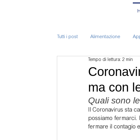
Tutti i post
Alimentazione
App
Tempo di lettura: 2 min
ATM
Bite
Branding
Coronavir
ma con le
Chirurgia
Corsi
Endodo
Quali sono l
Il Coronavirus sta ca
Implantologia
Mal-occlusio
possiamo fermarci. 
fermare il contagio e
Pulizia e prevenzione bambini