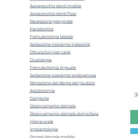
Apparecchio denti mobile
Apparecchio denti fisso
Recessione gengivale
Parodontite
Frenulectomia labiale
Sedazione cosciente inalatoria
Otturazioni per carie
Gnatologia
Frenulectomia linguale
Sedazione cosciente endovenosa
Rimozione del dente del giudizio
Apicectomia
3
Gengivite
Sbiancamento dentale
Sbiancamento dentale domiciliare
Igiene orale
Implantologia
Protesi dentale mobile