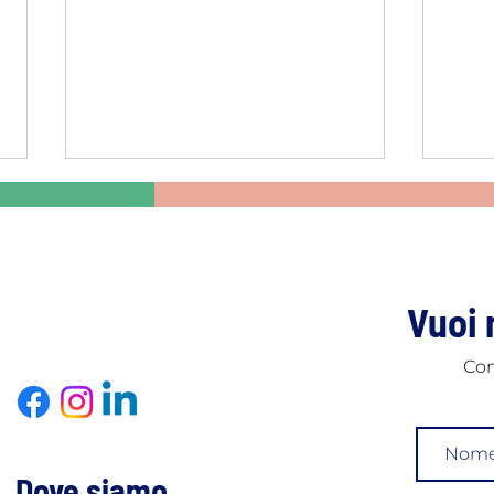
Vuoi 
Con
Costi implantologia denti:
Impl
come valutare l'investimento
guid
milli
Dove siamo