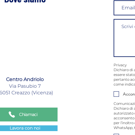
Privacy
Dichiaro di 
essere stato
Centro Andriolo
pertanto ac
come indica
Via Pasubio 7
6051 Creazzo (Vicenza)
Accon
Comunicazi
Dichiaro di 
autorizzato 
Chiamaci
acconsento a
per l’inoltr
Lavora con noi
WhatsApp, t