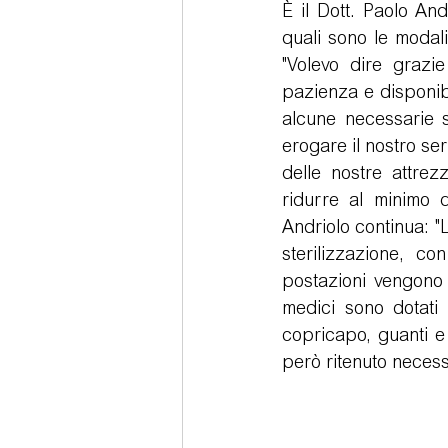
È il Dott. Paolo And
quali sono le modali
"Volevo dire grazie
Sedazione cosciente
Tecno
pazienza e disponibil
alcune necessarie s
erogare il nostro ser
delle nostre attrez
ridurre al minimo qu
Andriolo continua: "L
sterilizzazione, co
postazioni vengono d
medici sono dotati 
copricapo, guanti e
però ritenuto necessa