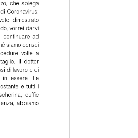
zzo, che spiega 
di Coronavirus: 
ete dimostrato 
rologia
do, vorrei darvi 
 continuare ad 
ché siamo consci 
cedure volte a 
glio, il dottor 
i di lavoro e di 
e in essere. Le 
tante e tutti i 
cherina, cuffie 
genza, abbiamo 