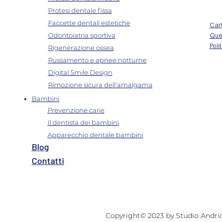
Protesi dentale fissa
Faccette dentali estetiche
Cart
Odontoiatria sportiva
Ques
Rigenerazione ossea
Poli
Russamento e apnee notturne
Digital Smile Design
Rimozione sicura dell'amalgama
Bambini
Prevenzione carie
Il dentista dei bambini
Apparecchio dentale bambini
B
log
Contatti​
Copyright© 2023 by Studio Andriolo