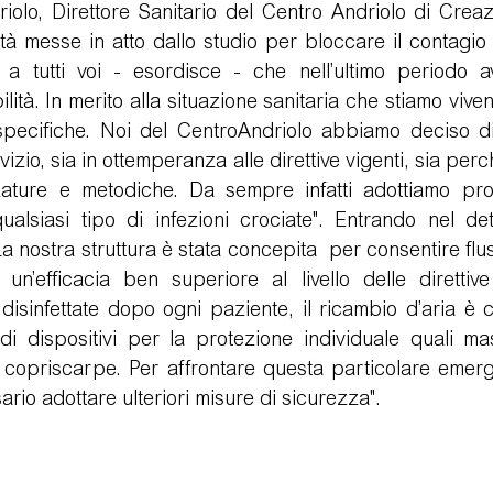
riolo, Direttore Sanitario del Centro Andriolo di Crea
tà messe in atto dallo studio per bloccare il contagio 
 a tutti voi - esordisce - che nell’ultimo periodo av
logie
Video Testimonianze
Visita di controllo
Postu
ità. In merito alla situazione sanitaria che stiamo viven
pecifiche. Noi del CentroAndriolo abbiamo deciso di
vizio, sia in ottemperanza alle direttive vigenti, sia per
zature e metodiche. Da sempre infatti adottiamo pro
alsiasi tipo di infezioni crociate". Entrando nel detta
a nostra struttura è stata concepita  per consentire fluss
n un’efficacia ben superiore al livello delle direttiv
isinfettate dopo ogni paziente, il ricambio d’aria è cos
di dispositivi per la protezione individuale quali mas
 copriscarpe. Per affrontare questa particolare emer
rio adottare ulteriori misure di sicurezza". 