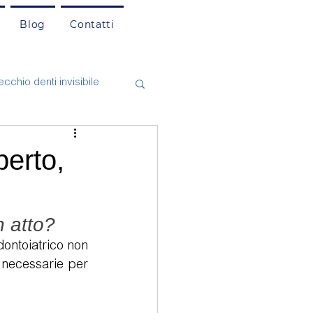
Blog
Contatti
cchio denti invisibile
asi Clinici
Cefalea
perto,
natologia
n atto?
dontoiatrico non 
 necessarie per 
mento dentale