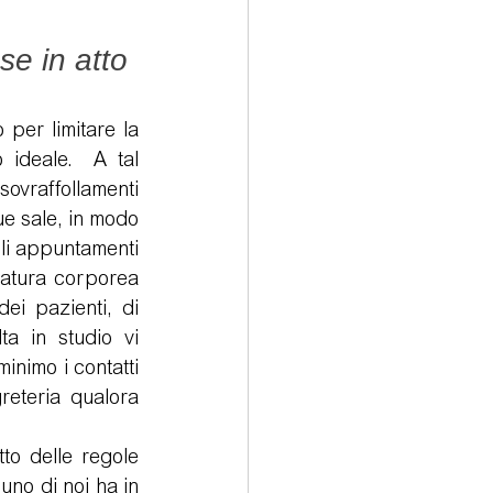
e in atto 
per limitare la 
ideale.  A tal 
sovraffollamenti 
ue sale, in modo 
li appuntamenti 
ratura corporea 
ei pazienti, di 
a in studio vi 
inimo i contatti 
reteria qualora 
.
o delle regole 
no di noi ha in 