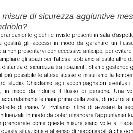
 misure di sicurezza aggiuntive mess
ndriolo?
raneamente giochi e riviste presenti in sala d’aspetto 
a gestirà gli accessi in modo da garantire un flusso 
o a non presentarvi con eccessivo anticipo, per evitare 
 ampliare gli spazi per l’attesa, abbiamo allestito altre d
a distanza di sicurezza tra i pazienti. Stiamo gestendo g
il più possibile le attese stesse e misuriamo la tempe
stro studio. Chiediamo agli accompagnatori eventuali d
o, in modo da ridurre il flusso di persone. Una volt
accuratamente le mani prima della visita, di ridurre al m
strette di mano. Vi invitiamo infine di avvisare la seg
influenzali, in modo da poter rimandare l’appuntamento
prenderete come queste misure siano volte al rispett
 questa situazione e al senso di responsabilità che ognu