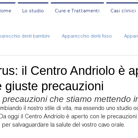
Home
Lo studio
Cure e Trattamenti
Casi clinici
arecchio denti bambini
Apparecchio denti fisso
Appare
Carie e otturazioni adulti
Carie e otturazioni bambini
C
us: il Centro Andriolo è a
 giuste precauzioni
nzia
Faccette estetiche
Gengivite e parodontite
G
e precauzioni che stiamo mettendo i
mbiando il nostro stile di vita, ma essendo uno studio o
ne
Protesi fissa e mobile
Pulizia e prevenzione adulti
Da oggi il Centro Andriolo è aperto con le precauzioni
 per salvaguardare la salute del vostro cavo orale. 
Rigenerazione ossea
Russamento e apnee
Sbianca