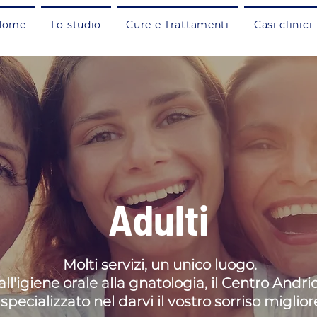
Home
Lo studio
Cure e Trattamenti
Casi clinici
Adulti
Molti servizi, un unico luogo.
ll'igiene orale alla gnatologia, il Centro Andri
 specializzato nel darvi il vostro sorriso miglior