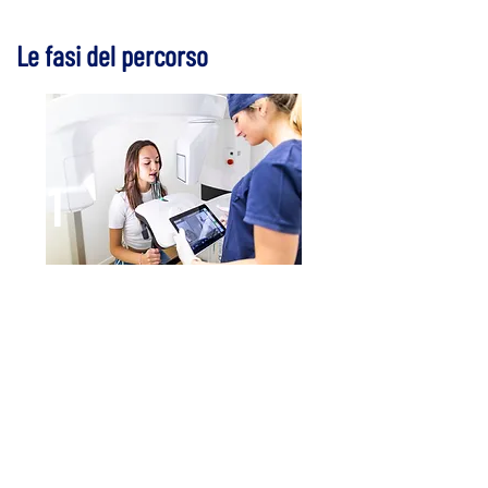
Le fasi del percorso
1
La prima visita
Durante la prima visita,
l’ortodontista esamina denti,
gengive, strutture ossee ed
estetica del viso, per determinare
se si è idonei a iniziare il
trattamento. Solo in seguito potrà
fornire tutte le informazioni e le
specifiche e procedere con la