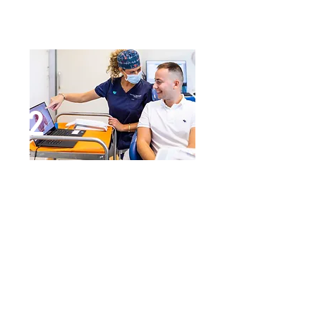
stesura del piano di trattamento
personalizzato.
2
Piano di trattamento personalizzato
Viene eseguita una scansione 3D
della bocca, radiografie specifiche
(panoramica e teleradiografia) e
fotografie. I dati vengono elaborati
da un software dedicato, in grado
di creare una simulazione virtuale
dello slittamento dei singoli denti.
In laboratorio viene realizzata la
serie personalizzata di allineatori