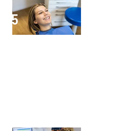
5
La procedura di mantenimento del
risultato ottenuto (contenzione)
Per mantenere i risultati ottenuti
con l’applicazione delle
mascherine, possiamo inserire un
micro-filo sulla superficie interna
degli incisivi (i denti frontali) in
modo da tenerli bloccati e allineati.
Oppure utilizzare tutte le notti
un’apposita mascherina. È
naturale che con il tempo ci siano
micro movimenti dei denti, come
succede in altre parti del corpo.