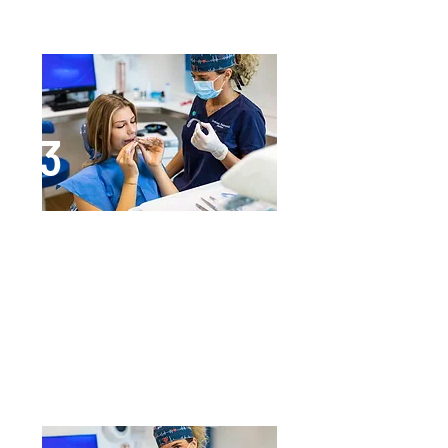
trasparenti.
3
Consegna delle mascherine trasparenti
Durante la consegna delle
mascherine, l’ortodontista spiega il
posizionamento corretto e la loro
gestione. Generalmente si passa
alla serie successiva ogni 10 giorni
circa, a seconda dell’entità della
correzione necessaria.