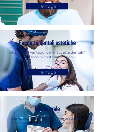
Dettagli
Faccette dentali estetiche
Quali sono i vantaggi delle faccette dentali?
E quali sono le controindicazioni?
Dettagli
Igiene orale
Come puoi pulire correttamente i denti e
avere una bocca e gengive sane?