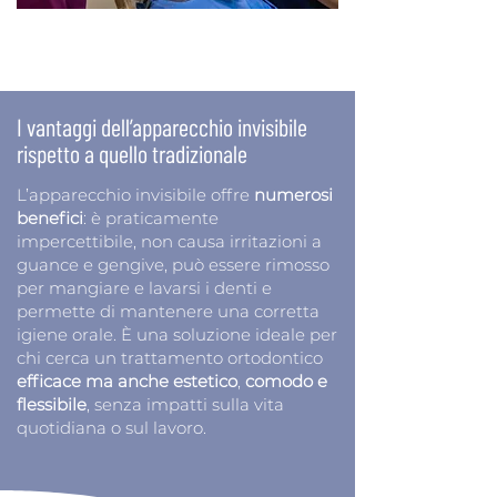
I vantaggi dell’apparecchio invisibile
rispetto a quello tradizionale
L’apparecchio invisibile offre
numerosi
benefici
: è praticamente
impercettibile, non causa irritazioni a
guance e gengive, può essere rimosso
per mangiare e lavarsi i denti e
permette di mantenere una corretta
igiene orale. È una soluzione ideale per
chi cerca un trattamento ortodontico
efficace ma anche estetico
,
comodo e
flessibile
, senza impatti sulla vita
quotidiana o sul lavoro.