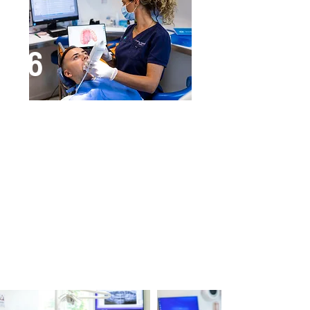
6
Controlli successivi nel tempo
Ogni due anni l’ortodontista
controlla il mantenimento del
risultato: tenuta del filo
(splintaggio), regolare igiene,
micro movimenti. Il trattamento
ha una garanzia di 5 anni, durante
i quali è possibile intervenire, in
caso di movimenti importanti, con
successive mascherine.