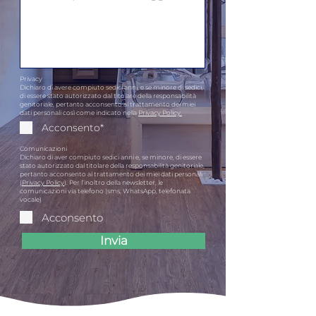
Privacy
Dichiaro di avere compiuto sedici anni, e se minore di sedici,
di essere stato autorizzato dal titolare della responsabilità
genitoriale, pertanto acconsento al trattamento dei miei
dati personali così come indicato nella
Privacy Policy
.
Acconsento*
Comunicazioni
Dichiaro di aver compiuto sedici anni e, se minore, di essere
stato autorizzato dal titolare della responsabilità genitoriale,
pertanto acconsento al trattamento dei miei dati personali
(
Privacy Policy
). Per l’inoltro della newsletter, le
comunicazioni via telefono (sms, WhatsApp, telefonata
vocale)
Acconsento
Invia