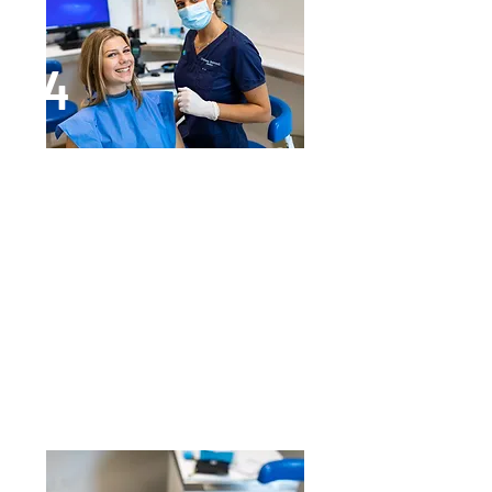
4
Visite di controllo durante la terapia
Per monitorare i progressi,
vengono programmate delle visite
di controllo. In ogni visita
l’ortodontista controlla il
movimento dei denti, valutando
anche il grado di igiene orale. Se
necessario, raccomanda una
seduta per rimuovere accumuli di
tartaro e placca, migliorare la
salute orale e prevenire la carie.