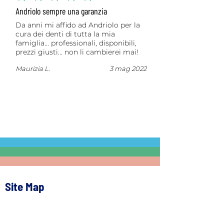
Andriolo sempre una garanzia
Da anni mi affido ad Andriolo per la
cura dei denti di tutta la mia
famiglia... professionali, disponibili,
prezzi giusti... non li cambierei mai!
Maurizia L.
3 mag 2022
Carica altre recensioni
Site Map
Home
Lo Studio