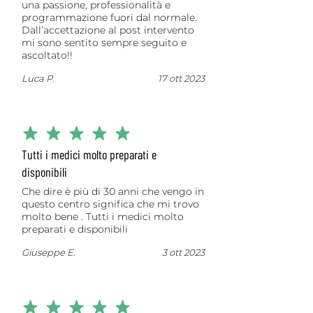
una passione, professionalità e
programmazione fuori dal normale.
Dall’accettazione al post intervento
mi sono sentito sempre seguito e
ascoltato!!
Luca P.
17 ott 2023
la valutazione media è 5 su 5
Tutti i medici molto preparati e
disponibili
Che dire è più di 30 anni che vengo in
questo centro significa che mi trovo
molto bene . Tutti i medici molto
preparati e disponibili
Giuseppe E.
3 ott 2023
la valutazione media è 5 su 5