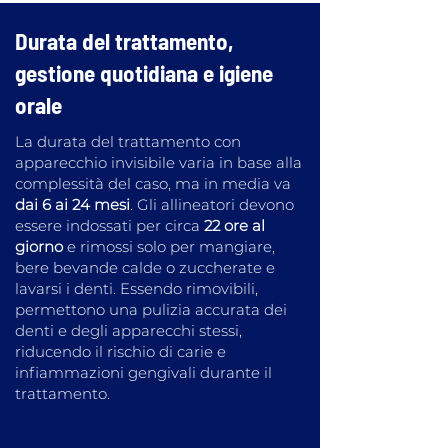
Durata del trattamento,
gestione quotidiana e igiene
orale
La durata del trattamento con
apparecchio invisibile varia in base alla
complessità del caso, ma in media va
dai 6 ai 24 mesi
. Gli allineatori devono
essere indossati per circa
22 ore al
giorno
e rimossi solo per mangiare,
bere bevande calde o zuccherate e
lavarsi i denti. Essendo rimovibili,
permettono una pulizia accurata dei
denti e degli apparecchi stessi,
riducendo il rischio di carie e
infiammazioni gengivali durante il
trattamento.