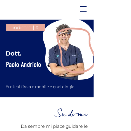
indietro | X
Dott.
Paolo Andriolo
Protesi fissa e mobile e gnatologia
Su di me
Da sempre mi piace guidare le