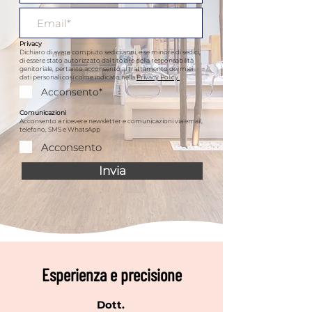
Privacy
Dichiaro di avere compiuto sedici anni, e se minore di sedici,
di essere stato autorizzato dal titolare della responsabilità
genitoriale, pertanto acconsento al trattamento dei miei
dati personali così come indicato nella
Privacy Policy
.
Acconsento*
Comunicazioni
Acconsento a ricevere newsletter e comunicazioni via email,
telefono, SMS e WhatsApp
Acconsento
Invia
Esperienza e precisione
Dott.