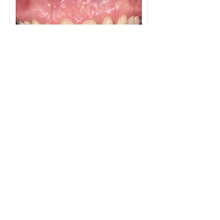
FACCETTE
ESTETICHE
Faccette Estetiche
Clinico:
Dettagli >