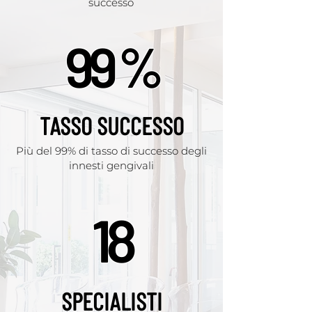
successo
99 %
TASSO SUCCESSO
Più del 99% di tasso di successo degli
innesti gengivali
18
SPECIALISTI