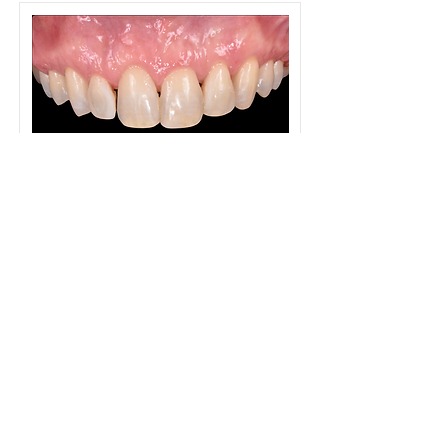
FACCETTE ESTETICHE
Faccette Estetiche
Clinico:
Dettagli >