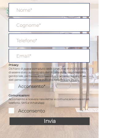
Privacy
Dichiaro di avere compiuto sedici anni, e se minore di sedici,
di essere stato autorizzato dal titolare della responsabilità
genitoriale, pertanto acconsento al trattamento dei miei
dati personali così come indicato nella
Privacy Policy
.
Acconsento*
Comunicazioni
Acconsento a ricevere newsletter e comunicazioni via email,
telefono, SMS e WhatsApp
Acconsento
Invia