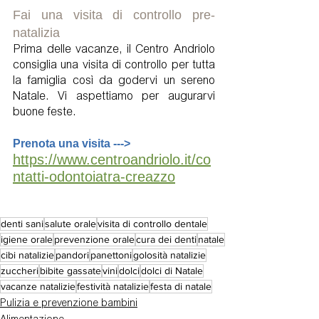
Fai una visita di controllo pre-
natalizia
Prima delle vacanze, il Centro Andriolo 
consiglia una visita di controllo per tutta 
la famiglia così da godervi un sereno 
Natale. Vi aspettiamo per augurarvi 
buone feste.
Prenota una visita --->
https://www.centroandriolo.it/co
ntatti-odontoiatra-creazzo
denti sani
salute orale
visita di controllo dentale
igiene orale
prevenzione orale
cura dei denti
natale
cibi natalizie
pandori
panettoni
golosità natalizie
zuccheri
bibite gassate
vini
dolci
dolci di Natale
vacanze natalizie
festività natalizie
festa di natale
Pulizia e prevenzione bambini