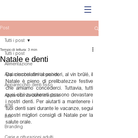
Post
Tutti i post
Tempo di lettura: 3 min
Tutti i post
Natale e denti
Alimentazione
Dai cioccolatini ai pandori, al vin brûlé, il 
Apparecchio denti bambini
Natale è pieno di prelibatezze festive 
Apparecchio denti fisso
che amiamo concederci. Tuttavia, tutti 
quei cibi zuccherati possono devastare 
Apparecchio denti invisibile
i nostri denti. Per aiutarti a mantenere i 
ATM
tuoi denti sani durante le vacanze, segui 
i nostri migliori consigli di Natale per la 
Bite
salute orale.
Branding
Carie e otturazioni adulti