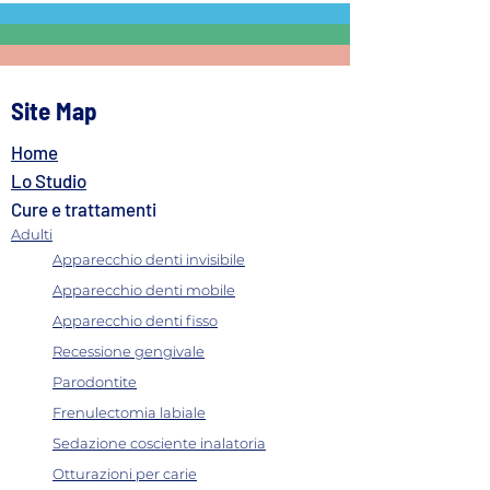
Site Map
Home
Sbiancamento denti
Pulizia denti: og
prezzo: tutto ciò che devi
farla per una cor
Lo Studio
sapere prima di scegliere
igiene orale
Cure e trattamenti
il trattamento
Adulti
Apparecchio denti invisibile
Apparecchio denti mobile
Apparecchio denti fisso
Recessione gengivale
Parodontite
Frenulectomia labiale
Sedazione cosciente inalatoria
Otturazioni per carie