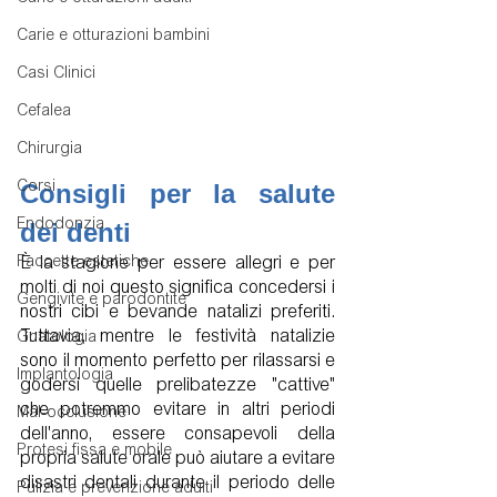
Carie e otturazioni bambini
Casi Clinici
Cefalea
Chirurgia
Consigli per la salute 
Corsi
dei denti
Endodonzia
È la stagione per essere allegri e per 
Faccette estetiche
molti di noi questo significa concedersi i 
Gengivite e parodontite
nostri cibi e bevande natalizi preferiti. 
Tuttavia, mentre le festività natalizie 
Gnatologia
sono il momento perfetto per rilassarsi e 
Implantologia
godersi quelle prelibatezze "cattive" 
che potremmo evitare in altri periodi 
Mal-occlusione
dell'anno, essere consapevoli della 
Protesi fissa e mobile
propria salute orale può aiutare a evitare 
disastri dentali durante il periodo delle 
Pulizia e prevenzione adulti