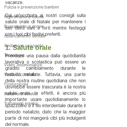
vacanze.
Pulizia e prevenzione bambini
Dai un'occhiata ai nostri consigli sulla 
Rigenerazione ossea
salute orale di Natale per mantenere i 
Russamento e apnee
tuoi denti sani e forti mentre festeggi 
con i tuoi cibi festivi preferiti.
Sbiancamento dentale
1. Salute orale
Sedazione cosciente
Prendersi una pausa dalla quotidianità 
Tecnologie
lavorativa o scolastica può essere un 
Video Testimonianze
gradito cambiamento durante le 
festività natalizie. Tuttavia, una parte 
Visita di controllo
della nostra routine quotidiana che non 
Posturologia
dovrebbe essere trascurata è la nostra 
salute orale. In effetti, è ancora più 
trattamenti estetici
importante usare quotidianamente lo 
Trattamenti estetici
spazzolino e il filo interdentale durante il 
periodo natalizio, dato che la maggior 
parte di noi mangerà cibi più indulgenti 
del normale.