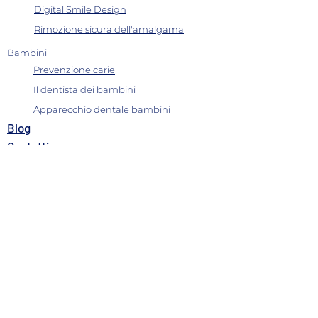
Digital Smile Design
Rimozione sicura dell'amalgama
Bambini
Prevenzione carie
Il dentista dei bambini
Apparecchio dentale bambini
B
log
Contatti​
Dove siamo
Carta dei servizi
Questionario di gradimento