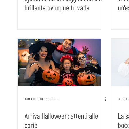
brillante ovunque tu vada
un'e
Rigenerazione ossea
Russamento e apnee
Tecnologie
Video Testimonianze
Visita di 
Tempo di lettura: 2 min
Tempo d
Arriva Halloween: attenti alle
La s
carie
boc