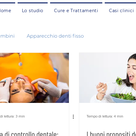
Home
Lo studio
Cure e Trattamenti
Casi clinici
ambini
Apparecchio denti fisso
Branding
Carie e otturazioni adulti
alea
Chirurgia
Corsi
Endodonzia
Gnatologia
Implantologia
Mal-occlusione
i lettura: 3 min
Tempo di lettura: 4 min
ta di controllo dentale:
I buoni propositi d
lti
Pulizia e prevenzione bambini