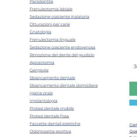
Parodontite
Frenulectomia labiale
Sedazione cosciente inalatoria
Otturazioni per carie
Gnatologia
Frenulectomia linguale
Sedazione cosciente endovenosa
Rimozione del dente del giudizio
Apicectomia
3
Gengivite
Sbiancamento dentale
Sbiancamento dentale domiciliare
Igiene orale
Implantologia
Protesi dentale mobile
Protesi dentale fissa
Faccette dentali estetiche
Cart
Odontoiatria sportiva
Ques