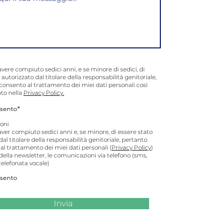
avere compiuto sedici anni, e se minore di sedici, di
 autorizzato dal titolare della responsabilità genitoriale,
consento al trattamento dei miei dati personali così
to nella
Privacy Policy.
sento*
oni
aver compiuto sedici anni e, se minore, di essere stato
dal titolare della responsabilità genitoriale, pertanto
l trattamento dei miei dati personali (
Privacy Policy
)
o della newsletter, le comunicazioni via telefono (sms,
elefonata vocale)
sento
Invia