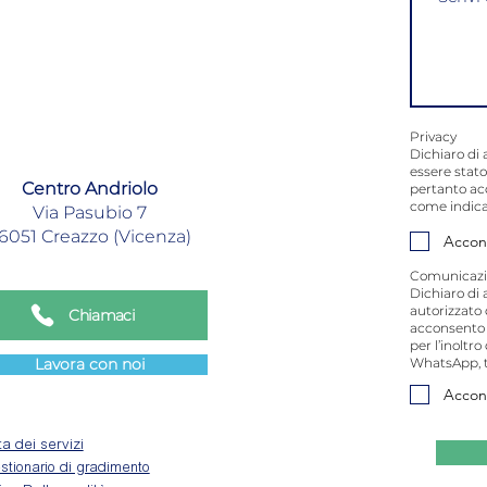
Privacy
Dichiaro di 
essere stato
Centro Andriolo
pertanto ac
come indica
Via Pasubio 7
6051 Creazzo (Vicenza)
Accon
Comunicazi
Dichiaro di 
autorizzato 
Chiamaci
acconsento a
per l’inoltr
Lavora con noi
WhatsApp, t
Accon
a dei servizi
tionario di gradimento