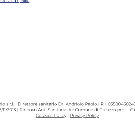
tica Della qualità
 s.r.l. | Direttore sanitario Dr. Andriolo Paolo | P.I. 03580450249
8/11/2013 | Rinnovo Aut. Sanitaria del Comune di Creazzo prot. n°
Cookies Policy
|
Privacy Policy