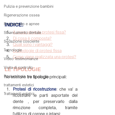
Pulizia e prevenzione bambini
Rigenerazione ossea
INDICE:
Russamento e apnee
A cosa serve la protesi fissa?
Sbiancamento dentale
Di cosa è composta?
Sedazione cosciente
Quali sono i vantaggi?
Tecnologie
Le tipologie di protesi fissa
Come viene realizzata una protesi?
Video Testimonianze
Visita di controllo
LE TIPOLOGIE
Posturologia
Ne esistono 
tre tipologie
 principali: 
trattamenti estetici
Protesi di ricostruzione
: che va' a 
Trattamenti estetici
ricostruire le parti asportate del 
dente , per preservarlo dalla 
rimozione completa, tramite 
l'utilizzo di corone o intarsi; 