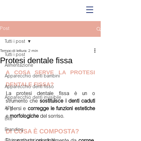
Post
Tutti i post
Tempo di lettura: 2 min
Tutti i post
Protesi dentale fissa
Alimentazione
A COSA SERVE LA PROTESI 
Apparecchio denti bambini
DENTALE FISSA?
Apparecchio denti fisso
La protesi dentale fissa è un o 
Apparecchio denti invisibile
strumento che 
sostituisce i denti caduti
ATM
o persi e 
corregge le funzioni estetiche
e 
morfologiche
 del sorriso.  
Bite
Branding
DI COSA È COMPOSTA?
Carie e otturazioni adulti