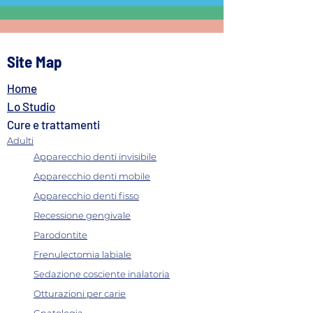
Site Map
Home
Implantologia con
Implantologia a 
chirurgia guidata:
immediato: denti 
Lo Studio
precisione millimetrica al
una sola giornat
Cure e trattamenti
computer
Adulti
Apparecchio denti invisibile
Apparecchio denti mobile
Apparecchio denti fisso
Recessione gengivale
Parodontite
Frenulectomia labiale
Sedazione cosciente inalatoria
Otturazioni per carie