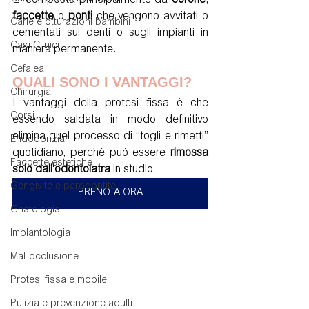
E' composta principalmente da 
corone
, 
faccette
 o 
ponti
 che vengono avvitati o 
Carie e otturazioni bambini
cementati sui denti o sugli impianti in 
Casi Clinici
maniera permanente.  
Cefalea
QUALI SONO I VANTAGGI?
Chirurgia
I vantaggi della protesi fissa è che 
Corsi
essendo saldata in modo definitivo 
elimina quel processo di “togli e rimetti” 
Endodonzia
quotidiano, perché può essere 
rimossa 
Faccette estetiche
solo dall'odontoiatra
 in studio.  
Gengivite e parodontite
PRENOTA ORA
Gnatologia
Implantologia
Mal-occlusione
Protesi fissa e mobile
Pulizia e prevenzione adulti