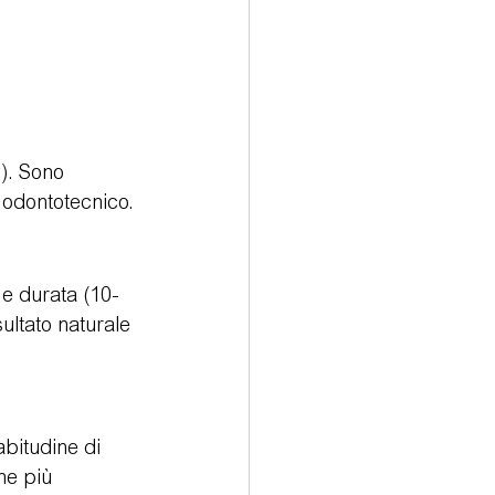
). Sono 
 odontotecnico.
 e durata (10-
ultato naturale 
abitudine di 
he più 