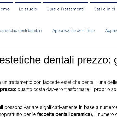
Home
Lo studio
Cure e Trattamenti
Casi clinici
arecchio denti bambini
Apparecchio denti fisso
Appare
Carie e otturazioni adulti
Carie e otturazioni bambini
C
estetiche dentali prezzo: 
nzia
Faccette estetiche
Gengivite e parodontite
G
un trattamento con faccette estetiche dentali, una del
prezzo
: quanto costa davvero trasformare il proprio sor
ne
Protesi fissa e mobile
Pulizia e prevenzione adulti
li
 possono variare significativamente in base a numerosi f
soprattutto per le 
Rigenerazione ossea
faccette dentali ceramica
Russamento e apnee
), il numero 
Sbianca