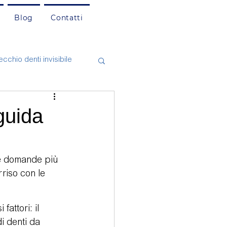
Blog
Contatti
cchio denti invisibile
asi Clinici
Cefalea
guida
natologia
le domande più 
riso con le 
attori: il 
di denti da 
mento dentale