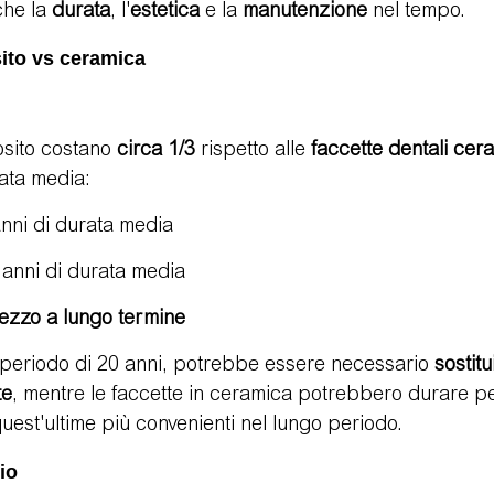
he la 
durata
, l'
estetica
 e la 
manutenzione
 nel tempo.
ito vs ceramica
sito costano 
circa 1/3
 rispetto alle 
faccette dentali cer
ata media:
anni di durata media
 anni di durata media
ezzo a lungo termine
periodo di 20 anni, potrebbe essere necessario 
sostitu
te
, mentre le faccette in ceramica potrebbero durare per 
est'ultime più convenienti nel lungo periodo.
io