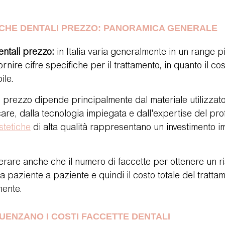
ICHE DENTALI PREZZO: PANORAMICA GENERALE
entali prezzo:
 in Italia varia generalmente in un range p
nire cifre specifiche per il trattamento, in quanto il cos
ile.
 prezzo dipende principalmente dal materiale utilizzato,
are, dalla tecnologia impiegata e dall'expertise del prof
stetiche
 di alta qualità rappresentano un investimento 
rare anche che il numero di faccette per ottenere un ri
paziente a paziente e quindi il costo totale del tratta
mente.
LUENZANO I COSTI FACCETTE DENTALI