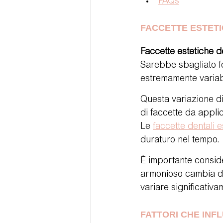
FAQs
FACCETTE ESTET
Faccette estetiche d
Sarebbe sbagliato for
estremamente variab
Questa variazione di
di faccette da applic
Le 
faccette dentali e
duraturo nel tempo.
È importante conside
armonioso cambia da 
variare significativa
FATTORI CHE INF