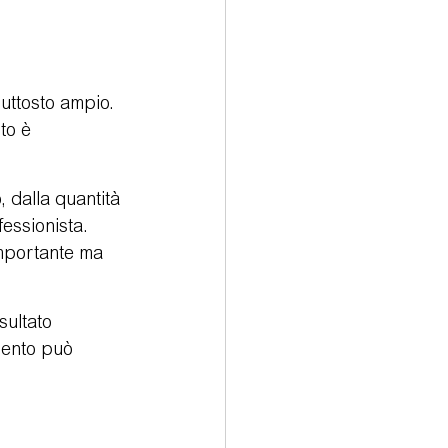
iuttosto ampio. 
to è 
 dalla quantità 
essionista. 
importante ma 
sultato 
mento può 