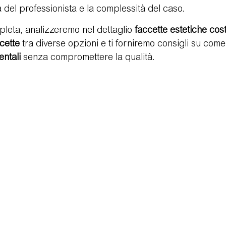
a del professionista e la complessità del caso.
leta, analizzeremo nel dettaglio 
faccette estetiche cos
logie
Video Testimonianze
Visita di controllo
Postu
cette
 tra diverse opzioni e ti forniremo consigli su come 
entali
 senza compromettere la qualità.