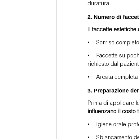
duratura.
2. Numero di facce
Il 
faccette estetiche 
•    Sorriso completo
•    Faccette su poch
richiesto dal pazien
•    Arcata completa
3. Preparazione de
Prima di applicare l
influenzano il costo 
•    Igiene orale pro
•    Sbiancamento den