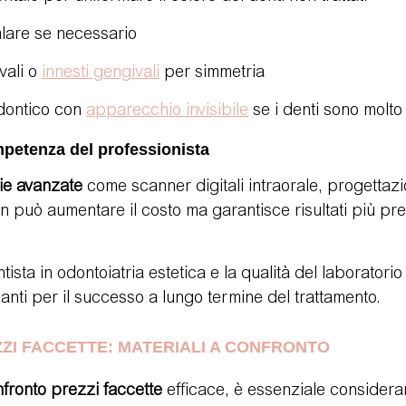
alare se necessario
vali o 
innesti gengivali
 per simmetria
odontico con 
apparecchio invisibile
 se i denti sono molto 
mpetenza del professionista
ie avanzate
 come scanner digitali intraorale, progett
n può aumentare il costo ma garantisce risultati più prec
ista in odontoiatria estetica e la qualità del laboratori
nanti per il successo a lungo termine del trattamento.
I FACCETTE: MATERIALI A CONFRONTO
fronto prezzi faccette
 efficace, è essenziale considerar