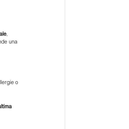
ale
, 
nde una 
lergie o 
ltima 