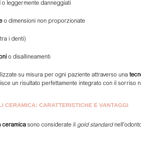
i
 o leggermente danneggiati
e
 o dimensioni non proporzionate
tra i denti)
oni
 o disallineamenti
lizzate su misura per ogni paziente attraverso una 
tecn
isce un risultato perfettamente integrato con il sorriso n
I CERAMICA: CARATTERISTICHE E VANTAGGI
in ceramica
 sono considerate il 
gold standard
 nell'odonto