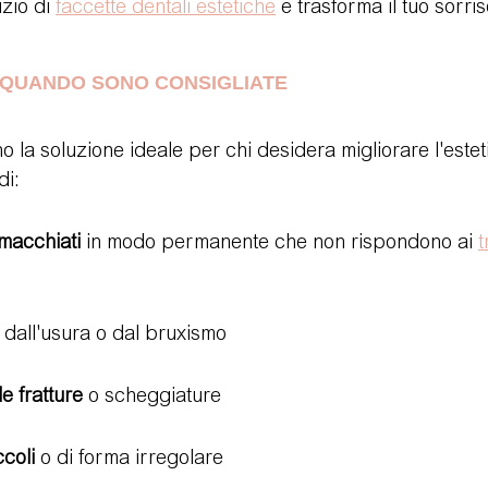
zio di 
faccette dentali estetiche
 e trasforma il tuo sorris
 QUANDO SONO CONSIGLIATE
no la soluzione ideale per chi desidera migliorare l'estet
di:
o macchiati
 in modo permanente che non rispondono ai 
t
 dall'usura o dal bruxismo
e fratture
 o scheggiature
coli
 o di forma irregolare