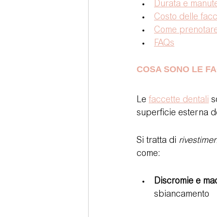
Durata e manute
Costo delle fac
Come prenotare 
FAQs
COSA SONO LE FA
Le 
faccette dentali
 s
superficie esterna de
Si tratta di 
rivestimen
come:
Discromie e ma
sbiancamento