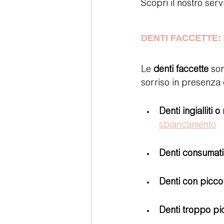
Scopri il nostro servi
DENTI FACCETTE:
Le 
denti faccette
 so
sorriso in presenza 
Denti ingialliti 
sbiancamento
Denti consumati
Denti con piccol
Denti troppo pic