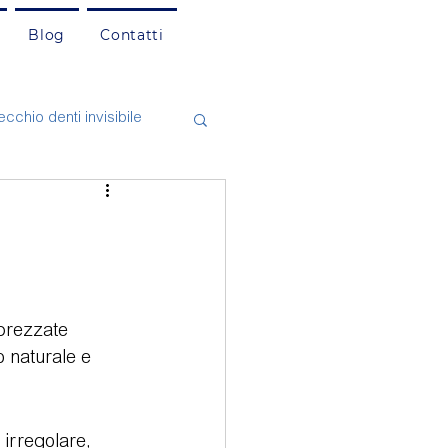
Blog
Contatti
cchio denti invisibile
asi Clinici
Cefalea
natologia
prezzate 
o naturale e 
mento dentale
irregolare, 