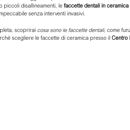
piccoli disallineamenti, le 
faccette dentali in ceramica
impeccabile senza interventi invasivi.
logie
Video Testimonianze
Visita di controllo
Postu
leta, scoprirai 
cosa sono le faccette dentali
, come funz
rché scegliere le faccette di ceramica presso il 
Centro 