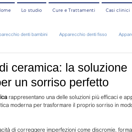
Home
Lo studio
Cure e Trattamenti
Casi clinici
arecchio denti bambini
Apparecchio denti fisso
Appare
Carie e otturazioni adulti
Carie e otturazioni bambini
C
di ceramica: la soluzione
per un sorriso perfetto
nzia
Faccette estetiche
Gengivite e parodontite
G
ica
 rappresentano una delle soluzioni più efficaci e ap
tetica moderna per trasformare il proprio sorriso in mod
ne
Protesi fissa e mobile
Pulizia e prevenzione adulti
Rigenerazione ossea
Russamento e apnee
Sbianca
acità di correggere imperfezioni come discromie, forma 