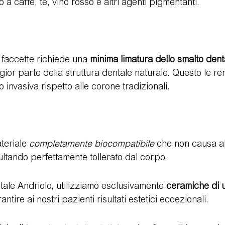
 a caffè, tè, vino rosso e altri agenti pigmentanti.
 faccette richiede una 
minima limatura dello smalto dent
or parte della struttura dentale naturale. Questo le re
invasiva rispetto alle corone tradizionali.
eriale 
completamente biocompatibile
 che non causa al
sultando perfettamente tollerato dal corpo.
tale Andriolo, utilizziamo esclusivamente 
ceramiche di u
antire ai nostri pazienti risultati estetici eccezionali.