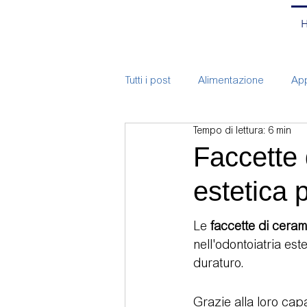
Tutti i post
Alimentazione
App
Tempo di lettura: 6 min
ATM
Bite
Branding
Faccette 
estetica 
Chirurgia
Corsi
Endodo
Le 
faccette di ceram
nell'odontoiatria es
Implantologia
Mal-occlusio
duraturo.
Pulizia e prevenzione bambini
Grazie alla loro cap