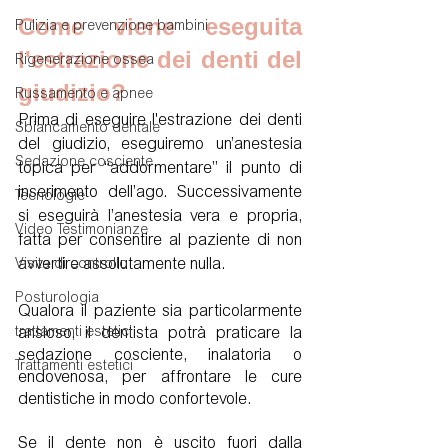
Come viene eseguita 
Pulizia e prevenzione bambini
l'estrazione dei denti del 
Rigenerazione ossea
giudizio?
Russamento e apnee
Prima di eseguire l'estrazione dei denti 
Sbiancamento dentale
del giudizio, eseguiremo un’anestesia 
Sedazione cosciente
topica per “addormentare” il punto di 
inserimento dell’ago. Successivamente 
Tecnologie
si eseguirà l’anestesia vera e propria, 
Video Testimonianze
fatta per consentire al paziente di non 
avvertire assolutamente nulla. 
Visita di controllo
Posturologia
Qualora il paziente sia particolarmente 
ansioso, il dentista potrà praticare la 
trattamenti estetici
sedazione cosciente, inalatoria o 
Trattamenti estetici
endovenosa, per affrontare le cure 
dentistiche in modo confortevole. 
Se il dente non è uscito fuori dalla 