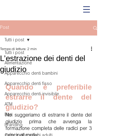
Post
Tutti i post
Tempo di lettura: 2 min
Tutti i post
L’estrazione dei denti del
Alimentazione
giudizio
Apparecchio denti bambini
Apparecchio denti fisso
Quando è preferibile 
Apparecchio denti invisibile
estrarre il dente del 
ATM
giudizio?
Bite
Noi suggeriamo di estrarre il dente del 
giudizio prima che avvenga la 
Branding
formazione completa delle radici per 3 
principali motivi:
Carie e otturazioni adulti