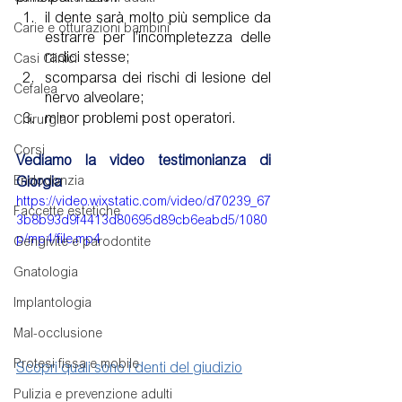
il dente sarà molto più semplice da 
Carie e otturazioni bambini
estrarre per l’incompletezza delle 
radici stesse;
Casi Clinici
scomparsa dei rischi di lesione del 
Cefalea
nervo alveolare;
minor problemi post operatori.
Chirurgia
Corsi
Vediamo la video testimonianza di 
Endodonzia
Giorgia
https://video.wixstatic.com/video/d70239_67
Faccette estetiche
3b8b93d9f4413d80695d89cb6eabd5/1080
p/mp4/file.mp4
Gengivite e parodontite
Gnatologia
Implantologia
Mal-occlusione
Protesi fissa e mobile
Scopri quali sono i denti del giudizio
Pulizia e prevenzione adulti