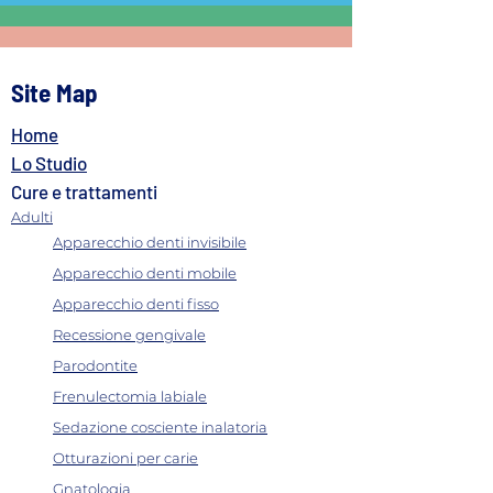
Site Map
Home
Implantologia All on 6:
Implantologia All
massima stabilità con 6
denti fissi in una
Lo Studio
impianti
giornata
Cure e trattamenti
Adulti
Apparecchio denti invisibile
Apparecchio denti mobile
Apparecchio denti fisso
Recessione gengivale
Parodontite
Frenulectomia labiale
Sedazione cosciente inalatoria
Otturazioni per carie
Gnatologia