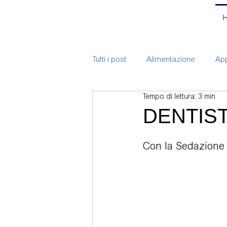
Tutti i post
Alimentazione
App
Tempo di lettura: 3 min
ATM
Bite
Branding
DENTIS
Chirurgia
Corsi
Endodo
Con la Sedazione 
Implantologia
Mal-occlusio
Pulizia e prevenzione bambini