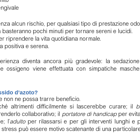
mito
engivale
nza alcun rischio, per qualsiasi tipo di prestazione odo
a basteranno pochi minuti per tornare sereni e lucidi. 
 riprendere la vita quotidiana normale.
a positiva e serena. 
perienza diventa ancora più gradevole: la sedazione
 e ossigeno viene effettuata con simpatiche mascher
ossido d’azoto?
 non ne possa trarre beneficio. 
hé altrimenti difficilmente si lascerebbe curare; il 
b
enderlo collaborativo; il 
portatore di handicap
 per evita
e; l’
adulto
 per rilassarsi e per gli interventi lunghi e p
lo stress può essere motivo scatenante di una particolar