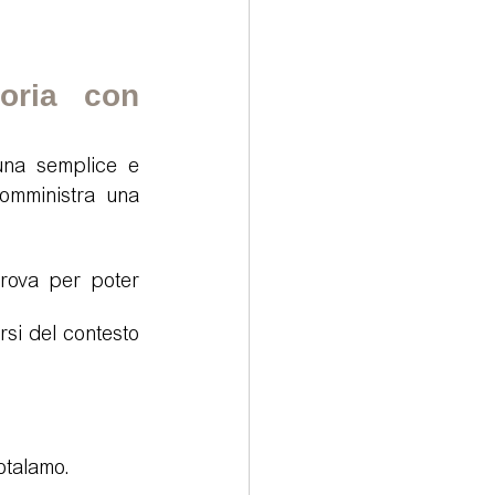
oria con 
una semplice e 
mministra una 
rova per poter 
si del contesto 
potalamo.