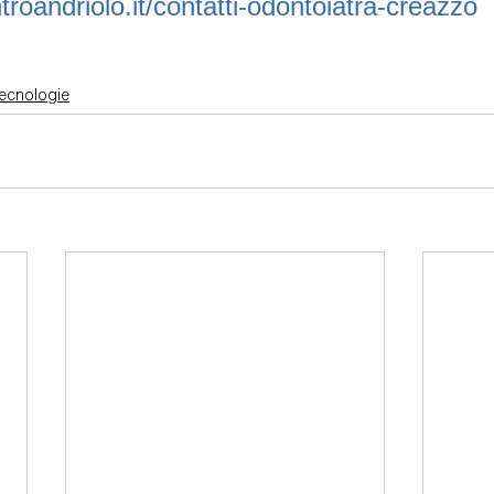
roandriolo.it/contatti-odontoiatra-creazzo
ecnologie