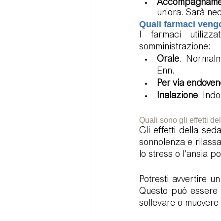
Accompagname
un’ora. Sarà ne
Quali farmaci vengo
I farmaci utilizz
somministrazione:
Orale
. Normalm
Enn.
Per via endove
Inalazione
. Ind
Quali sono gli effetti d
Gli effetti della s
sonnolenza e rilassa
lo stress o l'ansia
Potresti avvertire u
Questo può essere 
sollevare o muovere g