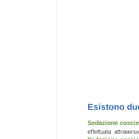
Sedazione cosciente
Tecno
Esistono due
Sedazione coscien
effettuata  attraver