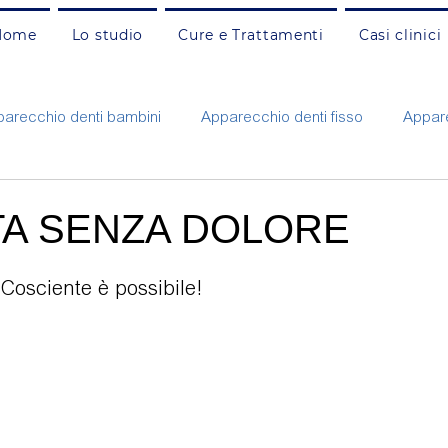
Home
Lo studio
Cure e Trattamenti
Casi clinici
arecchio denti bambini
Apparecchio denti fisso
Appare
Carie e otturazioni adulti
Carie e otturazioni bambini
C
TA SENZA DOLORE
nzia
Faccette estetiche
Gengivite e parodontite
G
Cosciente è possibile!
ne
Protesi fissa e mobile
Pulizia e prevenzione adulti
Rigenerazione ossea
Russamento e apnee
Sbianca