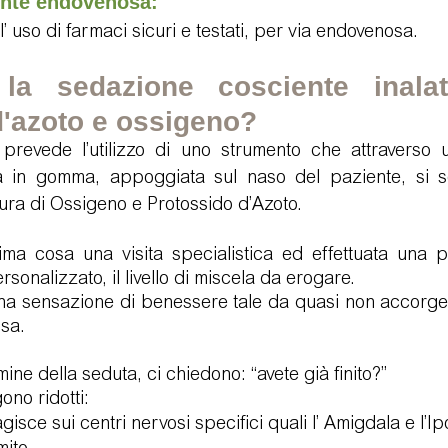
nte endovenosa: 
 l’ uso di farmaci sicuri e testati, per via endovenosa.
la sedazione cosciente inalat
d'azoto e ossigeno?
prevede l’utilizzo di uno strumento che attraverso 
in gomma, appoggiata sul naso del paziente, si so
ura di Ossigeno e Protossido d’Azoto.
ma cosa una visita specialistica ed effettuata una p
sonalizzato, il livello di miscela da erogare. 
una sensazione di benessere tale da quasi non accorger
sa.
mine della seduta, ci chiedono: “avete già finito?” 
no ridotti: 
gisce sui centri nervosi specifici quali l’ Amigdala e l’I