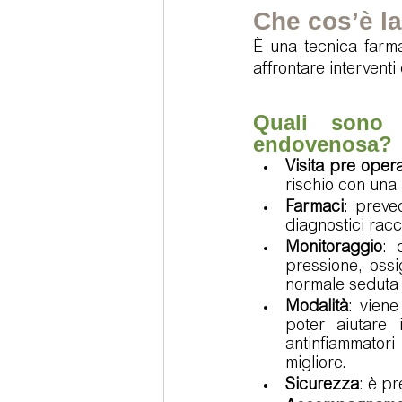
Che cos’è l
È una tecnica farma
affrontare interventi
Quali sono l
endovenosa?
Visita pre opera
rischio con una
Farmaci
: preved
diagnostici racc
Monitoraggio
: 
pressione, ossi
normale seduta 
Modalità
: viene
poter aiutare 
antinfiammatori
migliore.
Sicurezza
: è p