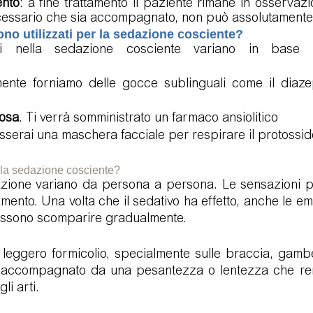
nto
: a fine trattamento il paziente rimane in osservaz
cessario che sia accompagnato, non può assolutamente
no utilizzati per la sedazione cosciente?
ati nella sedazione cosciente variano in base 
ente forniamo delle gocce sublinguali come il diaze
nosa
. Ti verrà somministrato un farmaco ansiolitico 
osserai una maschera facciale per respirare il protossid
ella sedazione cosciente?
edazione variano da persona a persona. Le sensazioni p
mento. Una volta che il sedativo ha effetto, anche le emo
 possono scomparire gradualmente.
n leggero formicolio, specialmente sulle braccia, gambe
accompagnato da una pesantezza o lentezza che rende
li arti.