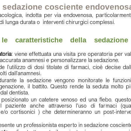
a sedazione cosciente endovenos
cologica, indotta per via endovenosa, particolarmente 
 di lunga durata o  interventi chirurgici complessi.  
e caratteristiche della sedazione 
toria
: viene effettuata una visita pre operatoria per valut
 accurata anamnesi e personalizzare la sedazione.
e l’utilizzo di dosi titolate di farmaci, cioè decise dall
olti dall’anamnesi.
durante la sedazione vengono monitorate le funzioni v
genazione, il battito. Questo rende la seduta molto pi
dal dentista.
 posizionato un catetere venoso ed una flebo. questo 
il paziente anche attraverso l'uso di farmaci (qua
 e/o cortisonici ) che determineranno un post-interve
resente un professionista esperto in sedazione coscient