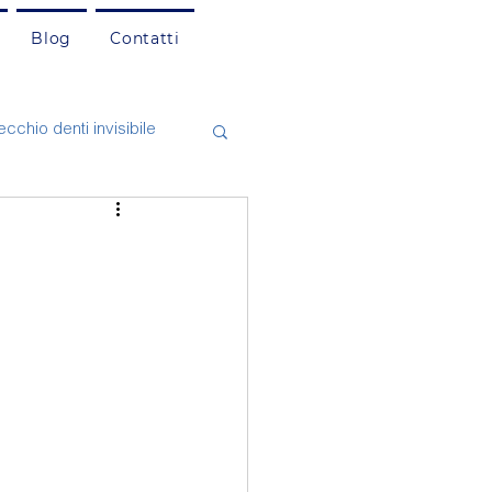
Blog
Contatti
cchio denti invisibile
asi Clinici
Cefalea
natologia
mento dentale