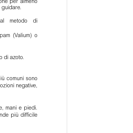
ione per almeno 
 guidare.
al metodo di 
pam (Valium) o 
o di azoto.
iù comuni sono 
zioni negative, 
, mani e piedi. 
 più difficile 