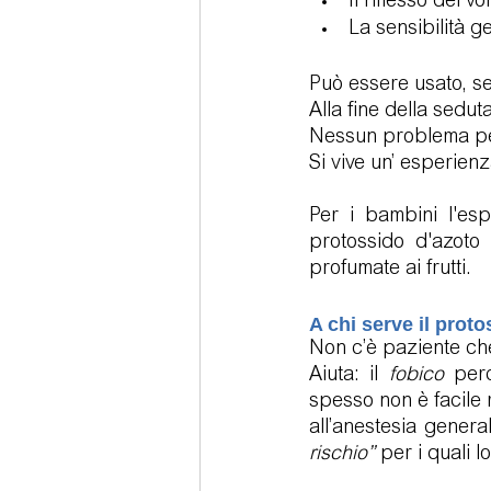
Il riflesso del vo
La sensibilità g
Può essere usato, se
Alla fine della sedut
Nessun problema per
Si vive un’ esperienz
Per i bambini l'es
protossido d'azoto
profumate ai frutti.
A chi serve il prot
Non c’è paziente che
Aiuta: il 
fobico
 perc
spesso non è facile r
all’anestesia general
rischio”
 per i quali 