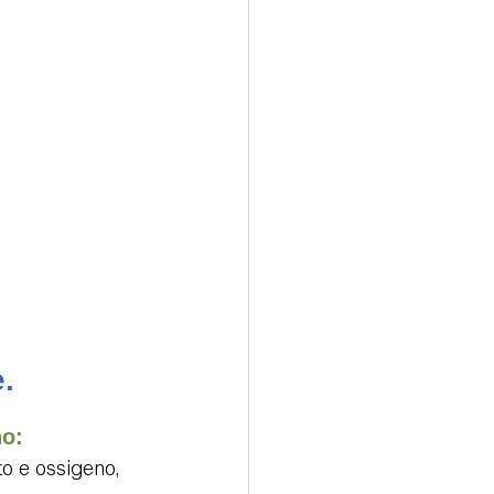
rologia
.
o: 
to e ossigeno, 