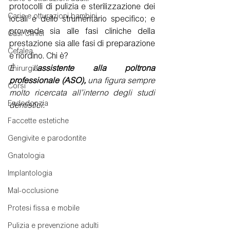
protocolli di pulizia e sterilizzazione dei 
Carie e otturazioni bambini
locali e dello strumentario specifico; e 
provvede sia alle fasi cliniche della 
Casi Clinici
prestazione sia alle fasi di preparazione 
Cefalea
e riordino. Chi è? 
È l’
assistente alla poltrona 
Chirurgia
professionale (ASO)
,
 una figura sempre 
Corsi
molto ricercata all’interno degli studi 
Endodonzia
dentistici.
Faccette estetiche
Gengivite e parodontite
Gnatologia
Implantologia
Mal-occlusione
Protesi fissa e mobile
Pulizia e prevenzione adulti