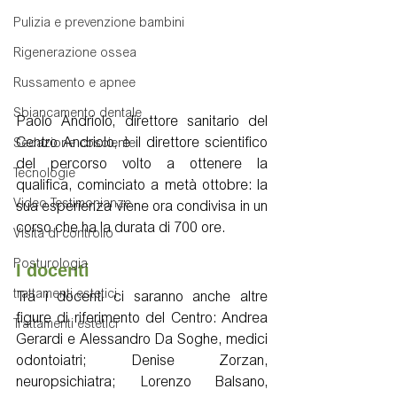
Pulizia e prevenzione bambini
Rigenerazione ossea
Russamento e apnee
Sbiancamento dentale
Paolo Andriolo, direttore sanitario del 
Centro Andriolo, è il direttore scientifico 
Sedazione cosciente
del percorso volto a ottenere la 
Tecnologie
qualifica, cominciato a metà ottobre: la 
Video Testimonianze
sua esperienza viene ora condivisa in un 
corso che ha la durata di 700 ore. 
Visita di controllo
Posturologia
I docenti
trattamenti estetici
Tra i docenti ci saranno anche altre 
figure di riferimento del Centro: Andrea 
Trattamenti estetici
Gerardi e Alessandro Da Soghe, medici 
odontoiatri; Denise Zorzan, 
neuropsichiatra; Lorenzo Balsano, 