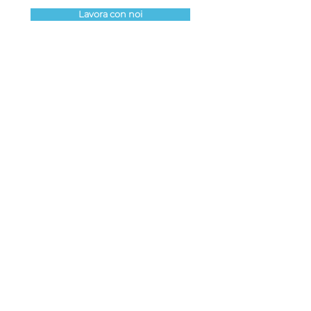
Lavora con noi
Vuoi maggiori
informazioni?
Contattaci e ti risponderemo nel
minor tempo possibile.