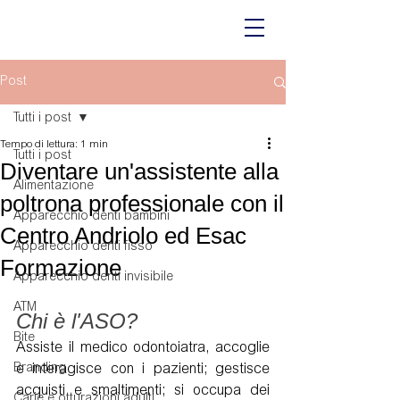
Post
Tutti i post
Tempo di lettura: 1 min
Tutti i post
Diventare un'assistente alla
Alimentazione
poltrona professionale con il
Apparecchio denti bambini
Centro Andriolo ed Esac
Apparecchio denti fisso
Formazione
Apparecchio denti invisibile
ATM
Chi è l'ASO?
Bite
Assiste il medico odontoiatra, accoglie 
Branding
e interagisce con i pazienti; gestisce 
acquisti e smaltimenti; si occupa dei 
Carie e otturazioni adulti