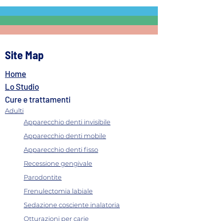
Site Map
Home
Costi implantologia denti:
Implantologia co
come valutare
chirurgia guidata
Lo Studio
l'investimento
precisione millim
Cure e trattamenti
computer
Adulti
Apparecchio denti invisibile
Apparecchio denti mobile
Apparecchio denti fisso
Recessione gengivale
Parodontite
Frenulectomia labiale
Sedazione cosciente inalatoria
Otturazioni per carie