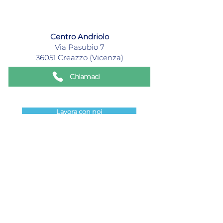
Centro Andriolo
Via Pasubio 7
36051 Creazzo (Vicenza)
Chiamaci
Lavora con noi
Vuoi maggiori
informazioni?
Contattaci e ti risponderemo nel
minor tempo possibile.