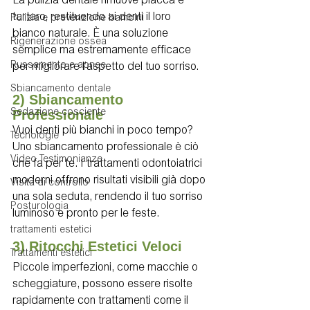
La pulizia dentale rimuove placca e 
tartaro, restituendo ai denti il loro 
Pulizia e prevenzione bambini
bianco naturale. È una soluzione 
Rigenerazione ossea
semplice ma estremamente efficace 
Russamento e apnee
per migliorare l’aspetto del tuo sorriso.
Sbiancamento dentale
2) Sbiancamento 
Professionale
Sedazione cosciente
Vuoi denti più bianchi in poco tempo? 
Tecnologie
Uno sbiancamento professionale è ciò 
Video Testimonianze
che fa per te. I trattamenti odontoiatrici 
moderni offrono risultati visibili già dopo 
Visita di controllo
una sola seduta, rendendo il tuo sorriso 
Posturologia
luminoso e pronto per le feste.
trattamenti estetici
3) Ritocchi Estetici Veloci
Trattamenti estetici
Piccole imperfezioni, come macchie o 
scheggiature, possono essere risolte 
rapidamente con trattamenti come il 