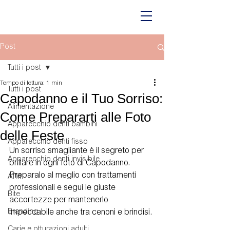
Post
Tutti i post
Tempo di lettura: 1 min
Tutti i post
Capodanno e il Tuo Sorriso:
Alimentazione
Come Prepararti alle Foto
Apparecchio denti bambini
delle Feste
Apparecchio denti fisso
Un sorriso smagliante è il segreto per 
Apparecchio denti invisibile
brillare in ogni foto di Capodanno. 
Preparalo al meglio con trattamenti 
ATM
professionali e segui le giuste 
Bite
accortezze per mantenerlo 
Branding
impeccabile anche tra cenoni e brindisi.
Carie e otturazioni adulti