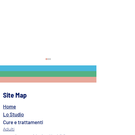
Site Map
Home
Costi implantologia denti:
Implantologia co
come valutare
chirurgia guidata
Lo Studio
l'investimento
precisione millim
Cure e trattamenti
computer
Adulti