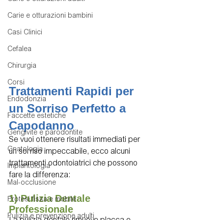
Carie e otturazioni bambini
Casi Clinici
Cefalea
Chirurgia
Corsi
Trattamenti Rapidi per 
Endodonzia
un Sorriso Perfetto a 
Faccette estetiche
Capodanno
Gengivite e parodontite
Se vuoi ottenere risultati immediati per 
Gnatologia
un sorriso impeccabile, ecco alcuni 
trattamenti odontoiatrici che possono 
Implantologia
fare la differenza:
Mal-occlusione
1) Pulizia Dentale 
Protesi fissa e mobile
Professionale
Pulizia e prevenzione adulti