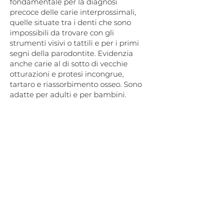
fondamentale per la diagnosi
precoce delle carie interprossimali,
quelle situate tra i denti che sono
impossibili da trovare con gli
strumenti visivi o tattili e per i primi
segni della parodontite. Evidenzia
anche carie al di sotto di vecchie
otturazioni e protesi incongrue,
tartaro e riassorbimento osseo. Sono
adatte per adulti e per bambini.
Quando
si usa
Raccolta dati
Cura delle carie
Parodontologia
Igiene dentale
Ortodonzia
Chirurgia