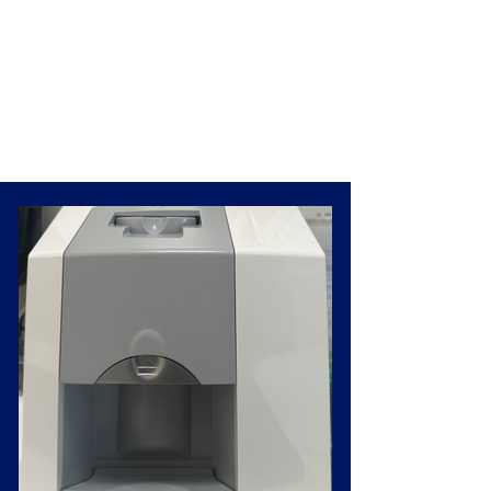
Endodonzia
Digital Smile Design
Implantologia
Realizzazione protesi
Rigenerazione ossea
Odontoiatria sportiva