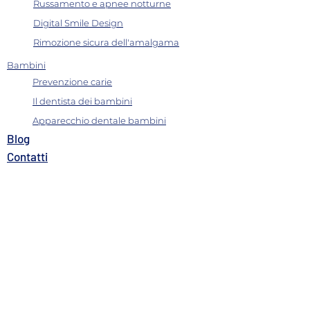
Russamento e apnee notturne
Digital Smile Design
Rimozione sicura dell'amalgama
Bambini
Prevenzione carie
Il dentista dei bambini
Apparecchio dentale bambini
B
log
Contatti​
Dove siamo
Carta dei servizi