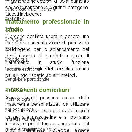
In generale, le opzioni di sbiancamento 
dei denti rientrano in 3 grandi categorie. 
Carie e otturazioni bambini
Questi includono:
Casi Clinici
Trattamento professionale in 
studio
Cefalea
Il proprio dentista userà in genere una 
Chirurgia
maggiore concentrazione di perossido 
di idrogeno per lo sbiancamento dei 
Corsi
denti rispetto ai prodotti a casa. Il 
Endodonzia
trattamento in studio funziona 
rapidamente e gli effetti di solito durano 
Faccette estetiche
più a lungo rispetto ad altri metodi.
Gengivite e parodontite
Trattamenti domiciliari
Gnatologia
Alcuni dentisti possono creare delle 
Implantologia
mascherine personalizzati da utilizzare 
Mal-occlusione
sui denti a casa. Bisognerà aggiungere 
un gel alle mascherine e si potranno 
Protesi fissa e mobile
indossare per il tempo consigliato dal 
Pulizia e prevenzione adulti
proprio dentista. Potrebbe essere 