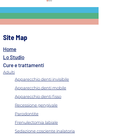
Site Map
Home
Pulizia dei denti ogni
Sbiancamento d
quanto farla: la guida
domiciliare vs in 
Lo Studio
completa per un sorriso
quale scegliere 
Cure e trattamenti
sano
sorriso perfetto?
Adulti
Apparecchio denti invisibile
Apparecchio denti mobile
Apparecchio denti fisso
Recessione gengivale
Parodontite
Frenulectomia labiale
Sedazione cosciente inalatoria