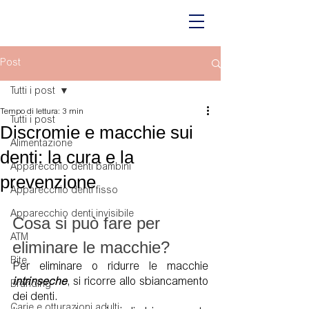
Post
Tutti i post
Tempo di lettura: 3 min
Tutti i post
Discromie e macchie sui
Alimentazione
denti: la cura e la
Apparecchio denti bambini
prevenzione
Apparecchio denti fisso
Apparecchio denti invisibile
Cosa si può fare per 
ATM
eliminare le macchie?
Bite
Per eliminare o ridurre le macchie 
intrinseche
, si ricorre allo sbiancamento 
Branding
dei denti.
Carie e otturazioni adulti