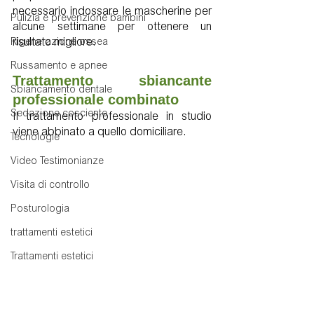
necessario indossare le mascherine per 
Pulizia e prevenzione bambini
alcune settimane per ottenere un 
risultato migliore.
Rigenerazione ossea
Russamento e apnee
Trattamento sbiancante 
Sbiancamento dentale
professionale combinato
Sedazione cosciente
Il trattamento professionale in studio 
viene abbinato a quello domiciliare.
Tecnologie
Video Testimonianze
Visita di controllo
Posturologia
trattamenti estetici
Trattamenti estetici