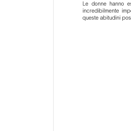
Le donne hanno esi
incredibilmente imp
queste abitudini pos
Sedazione cosciente
Tecno