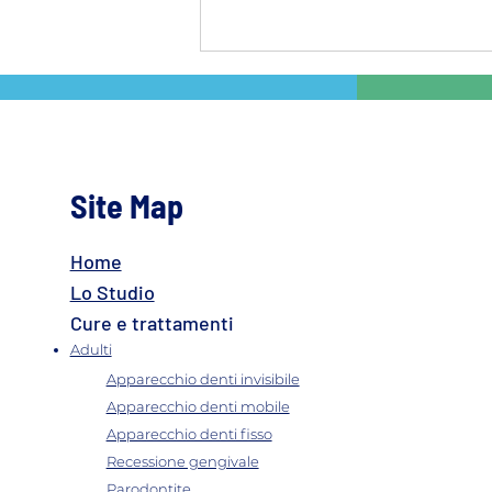
Site Map
Home
Innesto gengivale: procedura,
recupero e risultati
Lo Studio
Cure e trattamenti
Adulti
Apparecchio denti invisibile
Apparecchio denti mobile
Apparecchio denti fisso
Recessione gengivale
Parodontite