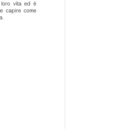
loro vita ed è 
 e capire come 
a.
rologia