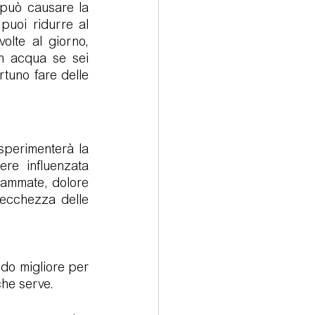
può causare la 
puoi ridurre al 
lte al giorno, 
n acqua se sei 
uno fare delle 
perimenterà la 
re influenzata 
ammate, dolore 
secchezza delle 
odo migliore per 
che serve.