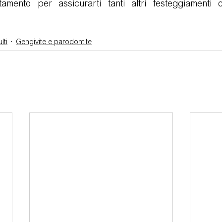
mento per assicurarti tanti altri festeggiamenti c
lti
Gengivite e parodontite