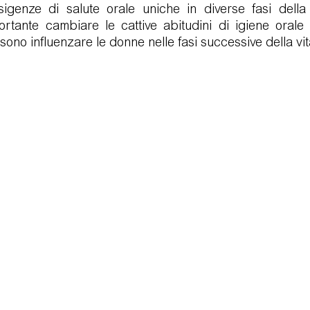
genze di salute orale uniche in diverse fasi della 
ortante cambiare le cattive abitudini di igiene orale
sono influenzare le donne nelle fasi successive della vit
logie
Video Testimonianze
Visita di controllo
Postu