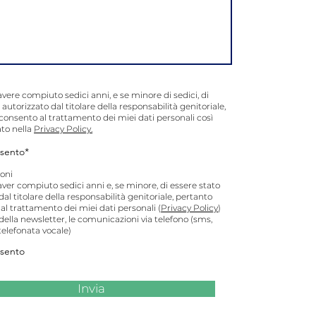
avere compiuto sedici anni, e se minore di sedici, di
 autorizzato dal titolare della responsabilità genitoriale,
consento al trattamento dei miei dati personali così
to nella
Privacy Policy.
sento*
oni
aver compiuto sedici anni e, se minore, di essere stato
dal titolare della responsabilità genitoriale, pertanto
l trattamento dei miei dati personali (
Privacy Policy
)
o della newsletter, le comunicazioni via telefono (sms,
elefonata vocale)
sento
Invia