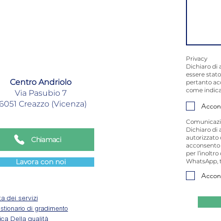
Privacy
Dichiaro di 
essere stato
Centro Andriolo
pertanto ac
come indica
Via Pasubio 7
6051 Creazzo (Vicenza)
Accon
Comunicazi
Dichiaro di 
autorizzato 
Chiamaci
acconsento a
per l’inoltr
Lavora con noi
WhatsApp, t
Accon
a dei servizi
tionario di gradimento
tica Della qualità