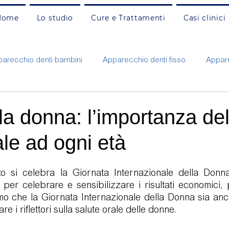
Home
Lo studio
Cure e Trattamenti
Casi clinici
arecchio denti bambini
Apparecchio denti fisso
Appare
Carie e otturazioni adulti
Carie e otturazioni bambini
C
la donna: l’importanza del
ale ad ogni età
nzia
Faccette estetiche
Gengivite e parodontite
G
o si celebra la Giornata Internazionale della Donn
ne
Protesi fissa e mobile
Pulizia e prevenzione adulti
per celebrare e sensibilizzare i risultati economici, pol
amo che la Giornata Internazionale della Donna sia an
e i riflettori sulla salute orale delle donne.
Rigenerazione ossea
Russamento e apnee
Sbianca