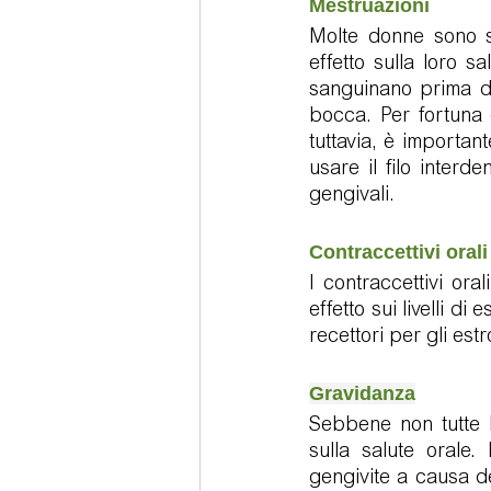
Mestruazioni
Molte donne sono s
effetto sulla loro 
sanguinano prima del
bocca. Per fortuna 
tuttavia, è importan
usare il filo interd
gengivali.
Contraccettivi orali
I contraccettivi or
effetto sui livelli d
recettori per gli est
Gravidanza
Sebbene non tutte 
sulla salute orale
gengivite a causa de