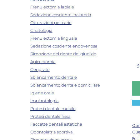
Frenulectomia labiale
Sedazione cosciente inalatoria
Otturazioni per carie
Gnatologia
Frenulectomia linguale
Sedazione cosciente endovenosa
Rimozione del dente del giudizio
Apicectomia
3
Gengivite
Sbiancamento dentale
Sbiancamento dentale domiciliare
Igiene orale
Implantologia
Protesi dentale mobile
Protesi dentale fissa
Faccette dentali estetiche
Cart
Odontoiatria sportiva
Ques
Rigenerazione ossea
Poli