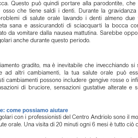
cca. Questo può quindi portare alla parodontite, che 
e osso che tiene saldi i denti. Durante la gravidanza 
problemi di salute orale lavando i denti almeno due vo
ta sana e assicurandoti di sciacquarti la bocca co
to da vomitare dalla nausea mattutina. Sarebbe opport
regolari anche durante questo periodo.
mento gradito, ma è inevitabile che invecchiando si s
 ad altri cambiamenti, la tua salute orale può esse
ti cambiamenti possono includere gengive rosse o infi
nsazioni di bruciore, sensazioni gustative alterate e 
ne: come possiamo aiutare 
egolari con i professionisti del Centro Andriolo sono il m
te orale. Una visita di 20 minuti ogni 6 mesi è tutto ciò 