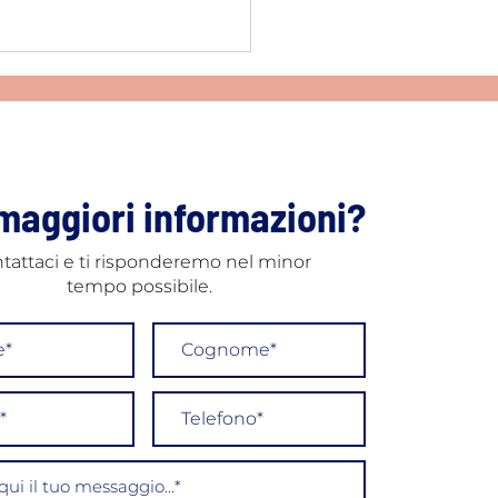
maggiori informazioni?
tattaci e ti risponderemo nel minor
ncamento denti prezzo:
tempo possibile.
 ciò che devi sapere
 di scegliere il
tamento