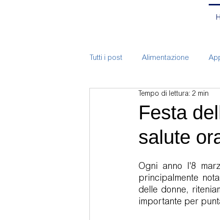
Tutti i post
Alimentazione
App
Tempo di lettura: 2 min
ATM
Bite
Branding
Festa del
salute or
Chirurgia
Corsi
Endodo
Ogni anno l'8 marz
Implantologia
Mal-occlusio
principalmente nota 
delle donne, riteni
importante per puntar
Pulizia e prevenzione bambini