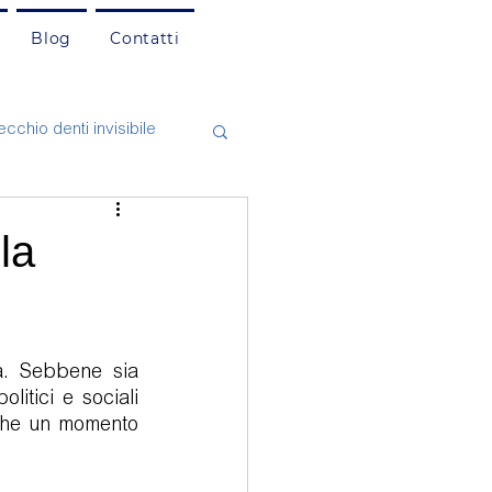
Blog
Contatti
cchio denti invisibile
asi Clinici
Cefalea
la
natologia
a. Sebbene sia 
itici e sociali 
che un momento 
mento dentale