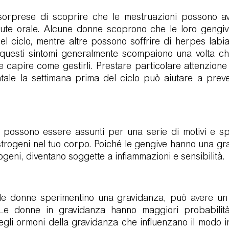
orprese di scoprire che le mestruazioni possono av
salute orale. Alcune donne scoprono che le loro gengiv
 ciclo, mentre altre possono soffrire di herpes labial
questi sintomi generalmente scompaiono una volta che i
te capire come gestirli. Prestare particolare attenzione
entale la settimana prima del ciclo può aiutare a preven
ali possono essere assunti per una serie di motivi e s
i estrogeni nel tuo corpo. Poiché le gengive hanno una gr
rogeni, diventano soggette a infiammazioni e sensibilità.
le donne sperimentino una gravidanza, può avere un 
. Le donne in gravidanza hanno maggiori probabilità
gli ormoni della gravidanza che influenzano il modo in