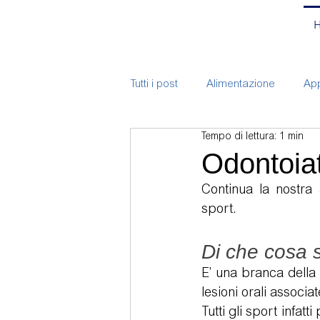
Tutti i post
Alimentazione
App
Tempo di lettura: 1 min
ATM
Bite
Branding
Odontoiat
Continua la nostra 
Chirurgia
Corsi
Endodo
sport.
Di che cosa s
Implantologia
Mal-occlusio
E’ una branca della 
lesioni orali associate
Tutti gli sport infat
Pulizia e prevenzione bambini