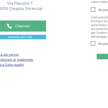
come indica
Via Pasubio 7
6051 Creazzo (Vicenza)
Accon
Comunicazi
Dichiaro di 
autorizzato 
Chiamaci
acconsento a
per l’inoltr
Lavora con noi
WhatsApp, t
Accon
a dei servizi
tionario di gradimento
tica Della qualità