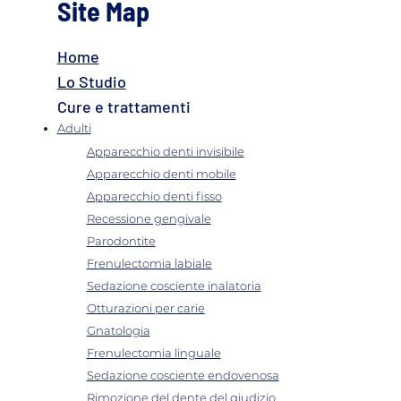
Site Map
Home
Rigenerazione ossea dentale
Lo Studio
Cure e trattamenti
Adulti
Apparecchio denti invisibile
Apparecchio denti mobile
Apparecchio denti fisso
Recessione gengivale
Parodontite
Frenulectomia labiale
Sedazione cosciente inalatoria
Otturazioni per carie
Gnatologia
Frenulectomia linguale
Sedazione cosciente endovenosa
Rimozione del dente del giudizio