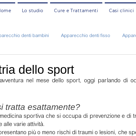
Home
Lo studio
Cure e Trattamenti
Casi clinici
arecchio denti bambini
Apparecchio denti fisso
Appare
Carie e otturazioni adulti
Carie e otturazioni bambini
C
ria dello sport
avventura nel mese dello sport, oggi parlando di odon
nzia
Faccette estetiche
Gengivite e parodontite
G
i tratta esattamente?
ne
Protesi fissa e mobile
Pulizia e prevenzione adulti
medicina sportiva che si occupa di prevenzione e di tr
 alle varie attività. 
ti presentano più o meno rischi di traumi o lesioni, che 
Rigenerazione ossea
Russamento e apnee
Sbianca