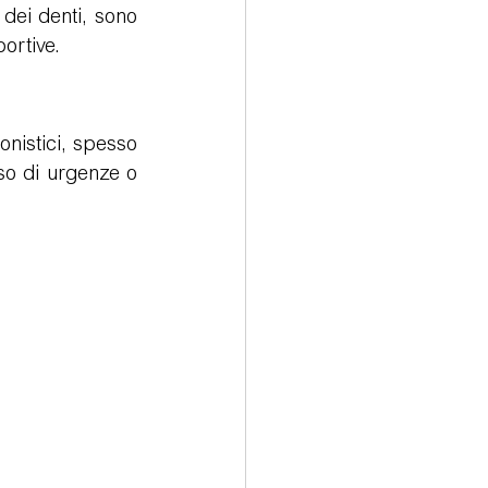
dei denti, sono 
portive.
rologia
onistici, spesso 
so di urgenze o 