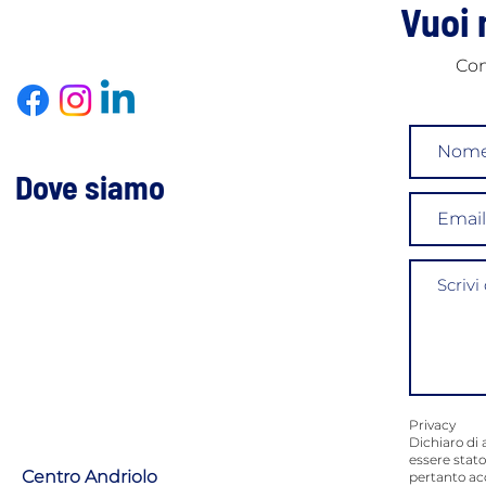
Vuoi 
Con
Costi implantologia denti:
Impl
come valutare l'investimento
guid
milli
Dove siamo
Privacy
Dichiaro di 
essere stato
Centro Andriolo
pertanto ac