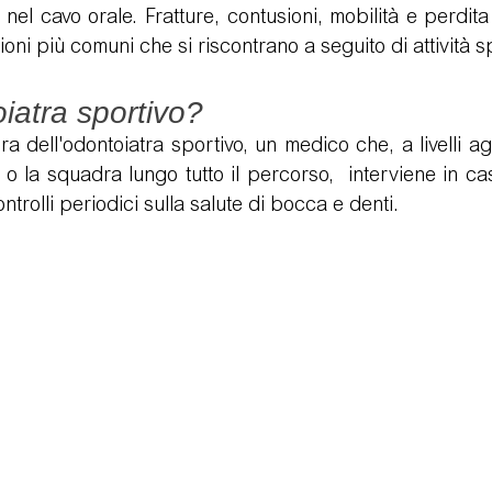
l cavo orale. Fratture, contusioni, mobilità e perdita 
sioni più comuni che si riscontrano a seguito di attività s
logie
Video Testimonianze
Visita di controllo
Postu
oiatra sportivo?
a dell'odontoiatra sportivo, un medico che, a livelli ag
o la squadra lungo tutto il percorso,  interviene in ca
trolli periodici sulla salute di bocca e denti. 