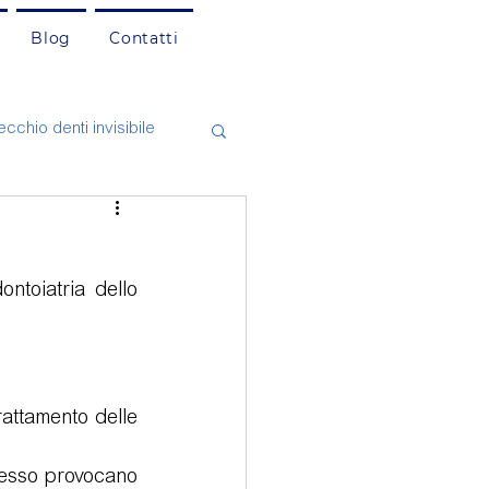
Blog
Contatti
cchio denti invisibile
asi Clinici
Cefalea
toiatria dello 
natologia
attamento delle 
spesso provocano 
mento dentale