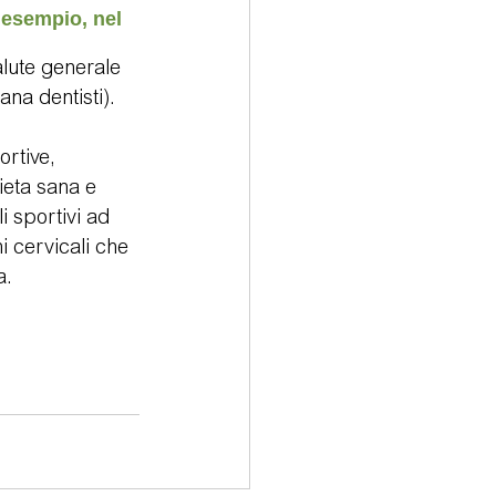
 esempio, nel 
alute generale 
ana dentisti).
rtive, 
eta sana e 
 sportivi ad 
i cervicali che 
a.