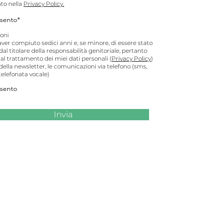
to nella
Privacy Policy.
sento*
oni
aver compiuto sedici anni e, se minore, di essere stato
dal titolare della responsabilità genitoriale, pertanto
l trattamento dei miei dati personali (
Privacy Policy
)
o della newsletter, le comunicazioni via telefono (sms,
elefonata vocale)
sento
Invia