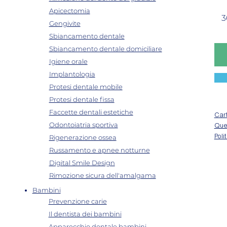
Apicectomia
3
Gengivite
Sbiancamento dentale
Sbiancamento dentale domiciliare
Igiene orale
Implantologia
Protesi dentale mobile
Protesi dentale fissa
Faccette dentali estetiche
Cart
Odontoiatria sportiva
Ques
Rigenerazione ossea
Poli
Russamento e apnee notturne
Digital Smile Design
Rimozione sicura dell'amalgama
Bambini
Prevenzione carie
Il dentista dei bambini
Apparecchio dentale bambini