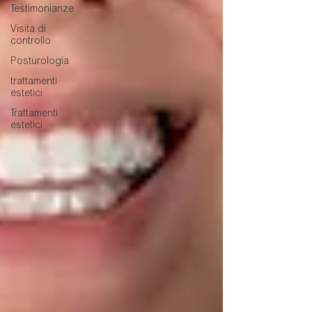
Testimonianze
Visita di
controllo
Posturologia
trattamenti
estetici
Trattamenti
estetici