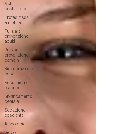
Mal-
occlusione
Protesi fissa
e mobile
Pulizia e
prevenzione
adulti
Pulizia e
prevenzione
bambini
Rigenerazione
ossea
Russamento
e apnee
Sbiancamento
dentale
Sedazione
cosciente
Tecnologie
Video