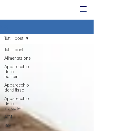
Blog
Tutti i post
Tutti i post
Alimentazione
Apparecchio
denti
bambini
Apparecchio
denti fisso
Apparecchio
denti
invisibile
ATM
Bite