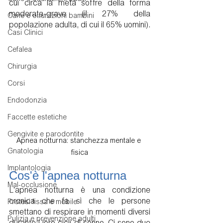
cui circa la metà soffre della forma 
moderata-grave (il 27% della 
Carie e otturazioni bambini
popolazione adulta, di cui il 65% uomini). 
Casi Clinici
Cefalea
Chirurgia
Corsi
Endodonzia
Faccette estetiche
Gengivite e parodontite
Apnea notturna: stanchezza mentale e 
Gnatologia
fisica
Implantologia
Cos'è l'apnea notturna
Mal-occlusione
L'apnea notturna è una condizione 
cronica che fa sì che le persone 
Protesi fissa e mobile
smettano di respirare in momenti diversi 
Pulizia e prevenzione adulti