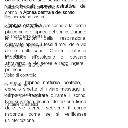
durante i loro cicli di sonno. Ci sono due 
tipi principali: 
apnea ostruttiva
 del 
Pulizia e prevenzione bambini
sonno; e 
Apnea centrale del sonno
.
Rigenerazione ossea
L'apnea ostruttiva
 del sonno è la forma 
Russamento e apnee
più comune di apnea del sonno. Durante 
Sbiancamento dentale
le interruzioni della respirazione, 
chiamate apnee, i tessuti molli delle vie 
Sedazione cosciente
aeree collassano. Questo collasso 
Tecnologie
impedisce all'ossigeno di passare 
attraverso le vie aeree e raggiungere i 
Video Testimonianze
polmoni.
Visita di controllo
Durante 
l'apnea notturna centrale
, il 
Posturologia
cervello smette di inviare messaggi al 
trattamenti estetici
corpo per respirare durante il sonno. 
Non si verifica alcuna interruzione fisica 
Trattamenti estetici
delle vie aeree, sebbene il corpo 
risponda come se si verificasse 
un'interruzione.