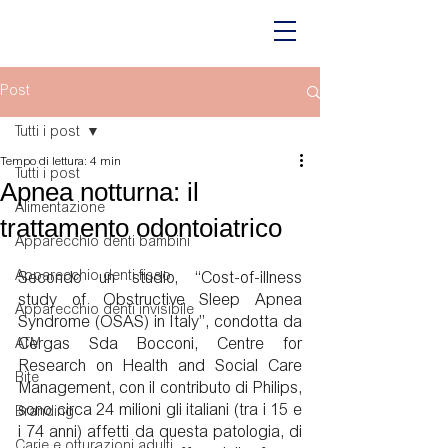
Post
Tutti i post
Tempo di lettura: 4 min
Tutti i post
Apnea notturna: il
Alimentazione
trattamento odontoiatrico
Apparecchio denti bambini
Apparecchio denti fisso
Secondo un studio, “Cost-of-illness 
study of Obstructive Sleep Apnea 
Apparecchio denti invisibile
Syndrome (OSAS) in Italy”, condotta da 
Cergas Sda Bocconi, Centre for 
ATM
Research on Health and Social Care 
Bite
Management, con il contributo di Philips, 
sono circa 24 milioni gli italiani (tra i 15 e 
Branding
i 74 anni) affetti da questa patologia, di 
Carie e otturazioni adulti