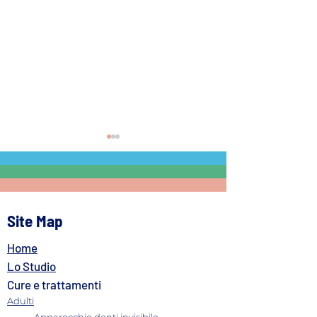
Site Map
Home
Russamento e bite: video
Odontoiatria del
testimonianza
nell’adulto: il cor
Lo Studio
Cure e trattamenti
Adulti
Apparecchio denti invisibile