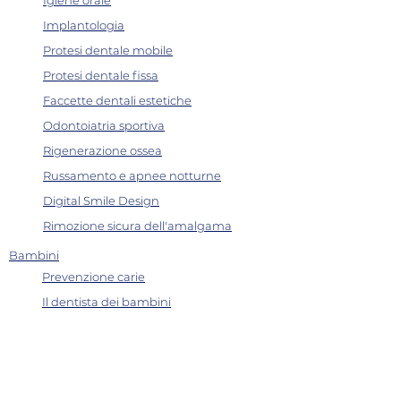
Implantologia
Protesi dentale mobile
Protesi dentale fissa
Faccette dentali estetiche
Odontoiatria sportiva
Rigenerazione ossea
Russamento e apnee notturne
Digital Smile Design
Rimozione sicura dell'amalgama
Bambini
Prevenzione carie
Il dentista dei bambini
Apparecchio dentale bambini
B
log
Contatti​